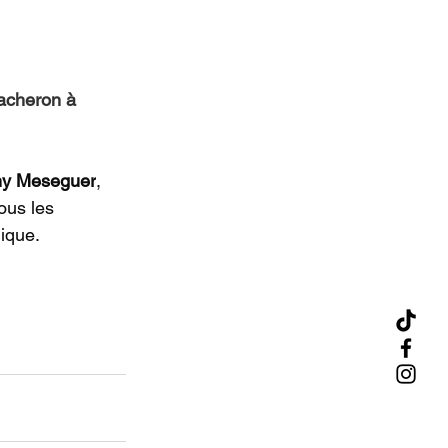
acheron à 
y Meseguer
, 
ous les 
ique.