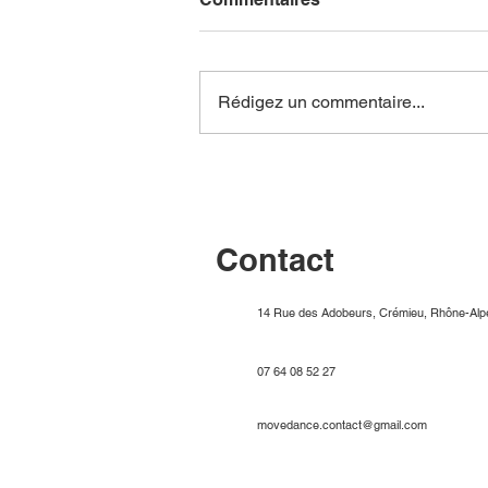
Rédigez un commentaire...
GALA D’ÉTÉ 2026
Contact
14 Rue des Adobeurs, Crémieu, Rhône-Alp
07 64 08 52 27
movedance.contact@gmail.com