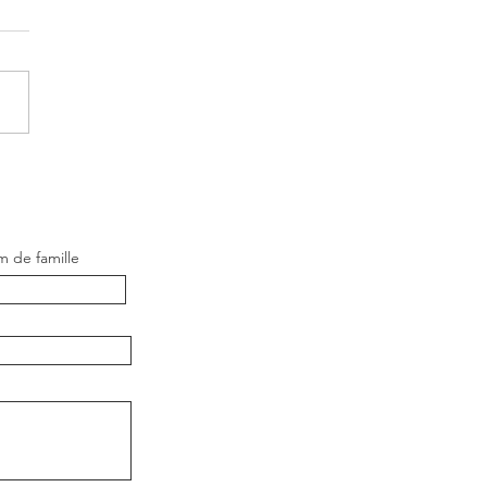
MPIONNAT ET COUPE
MONDE 2025
 de famille