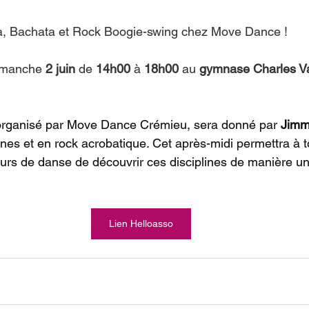
sa, Bachata et Rock Boogie-swing chez Move Dance !
imanche 
2 juin 
de 
14h00
 à 
18h00
 au 
gymnase Charles V
organisé par Move Dance Crémieu, sera donné par 
Jimm
ines et en rock acrobatique. Cet après-midi permettra à t
rs de danse de découvrir ces disciplines de manière un
Lien Helloasso