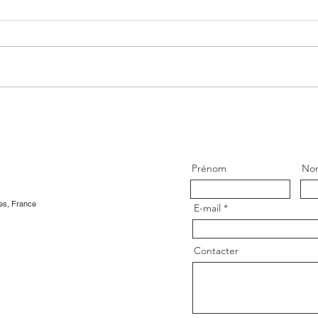
PREMIÈRE ÉDITION DU
CHA
MAKE IT MOVE 2026
DU 
Prénom
Nom
es, France
E-mail
Contacter